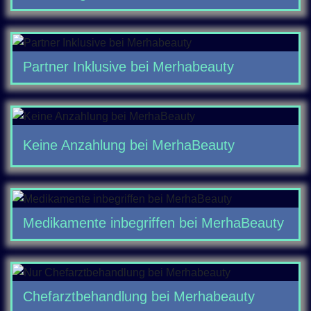
Partner Inklusive bei Merhabeauty
Keine Anzahlung bei MerhaBeauty
Medikamente inbegriffen bei MerhaBeauty
Chefarztbehandlung bei Merhabeauty