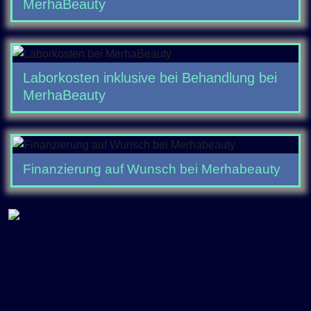
MerhaBeauty
Laborkosten inklusive bei Behandlung bei
MerhaBeauty
Finanzierung auf Wunsch bei Merhabeauty