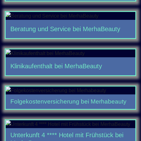
Beratung und Service bei MerhaBeauty
Klinikaufenthalt bei MerhaBeauty
Folgekostenversicherung bei Merhabeauty
Unterkunft 4 **** Hotel mit Frühstück bei